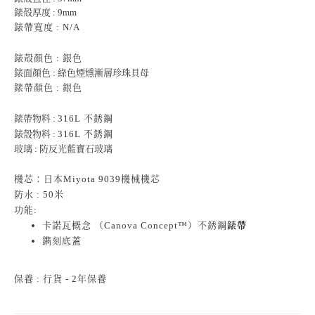
錶殻厚度 : 9mm
錶帶寬度 : N/A
錶殻顏色 : 銀色
錶面顏色 : 綠色煙燻漸層珍珠貝母
錶帶顏色 : 銀色
錶帶物料 :
316L 不銹鋼
錶殼物料 :
316L 不銹鋼
玻璃 : 防反光藍寶石玻璃
機芯：日本Miyota 9039機械機芯
防水 : 50米
功能:
卡諾瓦概念 （Canova Concept™）不銹鋼
錶帶
鐫刻底蓋
保養 : 行貨 - 2年保養